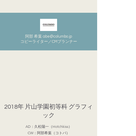
阿部 希葉
abe@columbo.jp
​​コピーライター／CMプランナー
2018年 片山学園初等科 グラフィ
ック
AD：久松陽一（Hotchkiss）
CW：阿部希葉（コトバ）