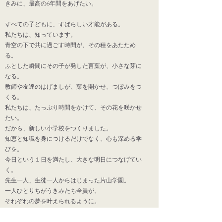
きみに、最高の6年間をあげたい。
すべての子どもに、すばらしい才能がある。
私たちは、知っています。
青空の下で共に過ごす時間が、その種をあたため
る。
ふとした瞬間にその子が発した言葉が、小さな芽に
なる。
教師や友達のはげましが、葉を開かせ、つぼみをつ
くる。
私たちは、たっぷり時間をかけて、その花を咲かせ
たい。
だから、新しい小学校をつくりました。
知恵と知識を身につけるだけでなく、心も深める学
びを。
今日という１日を満たし、大きな明日につなげてい
く。
先生一人、生徒一人からはじまった片山学園。
一人ひとりちがうきみたち全員が、
それぞれの夢を叶えられるように。
私たちは、きみに最高の６年間をプレゼントした
い。